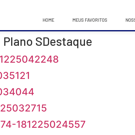
HOME
MEUS FAVORITOS
NOS
Plano SDestaque
:
81225042248
035121
5034044
225032715
-74-181225024557