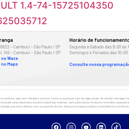
ULT 1.4-74-15725104350
6625035712
iranga
Horário de funcionament
 6622 – Cambuci – São Paulo / SP
Segunda à Sábado das 9:00 às 
I, 145 – Cambuci – São Paulo / SP
Domingos e Feriados das 10:00 
o no Waze
 no Maps
Consulte nossa programação
 usuários, seja com relação à compra, troca ou qualquer tipo de negociação. As vendas, entregas de 
site pela veracidade e/ou autenticidade das mesmas, nem pelos danos diretos ou indiretos causados a
ciações que vier a efetuar com os usuários do site. Estoque e preços sujeitos a conferência e confirm