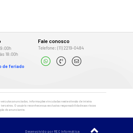
o
Fale conosco
Telefone: (11) 2219-0484
19:00h
às 18:00h
 de feriado
veículos anunciados, informações vinculadas neste site são de inteira
 terceiros. O usuário reconhece sua exclusiva responsabilidade aos riscos
ação do anunciante.
Desenvolvido por REC Informática