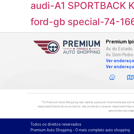
audi-A1 SPORTBACK K
ford-gb special-74-1
Premium Ip
Av. do Estado,
Av. Dom Pedro 
Ver endereç
Ver endereço
*O Premium Auto Shopping não realiza qualquer intermediação entre os
responsabilidade do anunciante, não podendo o usuário responsabilizar o 
assumidos nas nego
Todos os direitos reservados
Premium Auto Shopping – O mais completo auto shopping