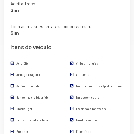
Aceita Troca
Sim
Toda as revisões feitas na concessionária
Sim
Itens do veículo
Aerofólio
Air bag motorista
Airbag passageiro
Ar Quente
Ar-Condicionado
Banco do motorista Ajuste de altura
Banco traseiro bipartido
Bancos em couro
Breake light
Desembaçador traseiro
Encosto de cabeça traseiro
Farol de Neblina
Freio abs
Licenciado