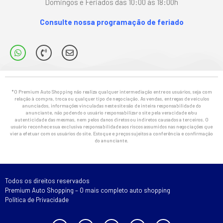
Domingos e Feriados das 10:00 às 18:00h
Consulte nossa programação de feriado
*O Premium Auto Shopping não realiza qualquer intermediação entre os usuários, seja com
relação à compra, troca ou qualquer tipo de negociação. As vendas, entregas de veículos
anunciados, informações vinculadas neste site são de inteira responsabilidade do
anunciante, não podendo o usuário responsabilizar o site pela veracidade e/ou
autenticidade das mesmas, nem pelos danos diretos ou indiretos causados a terceiros. O
usuário reconhece sua exclusiva responsabilidade aos riscos assumidos nas negociações que
vier a efetuar com os usuários do site. Estoque e preços sujeitos a conferência e confirmação
do anunciante.
Todos os direitos reservados
Premium Auto Shopping – O mais completo auto shopping
Política de Privacidade