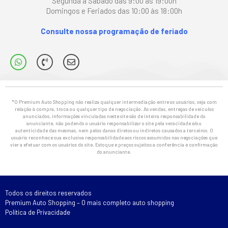
Segunda à Sábado das 9:00 às 19:00h
Domingos e Feriados das 10:00 às 18:00h
Consulte nossa programação de feriado
*O Premium Auto Shopping não realiza qualquer intermediação entre os usuários, seja com
relação à compra, troca ou qualquer tipo de negociação. As vendas, entregas de veículos
anunciados, informações vinculadas neste site são de inteira responsabilidade do
anunciante, não podendo o usuário responsabilizar o site pela veracidade e/ou
autenticidade das mesmas, nem pelos danos diretos ou indiretos causados a terceiros. O
usuário reconhece sua exclusiva responsabilidade aos riscos assumidos nas negociações que
vier a efetuar com os usuários do site. Estoque e preços sujeitos a conferência e confirmação
do anunciante.
Todos os direitos reservados
Premium Auto Shopping – O mais completo auto shopping
Política de Privacidade